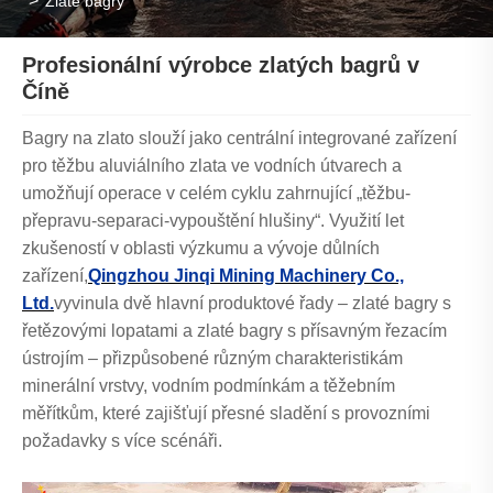
Zlaté bagry
Profesionální výrobce zlatých bagrů v
Číně
Bagry na zlato slouží jako centrální integrované zařízení
pro těžbu aluviálního zlata ve vodních útvarech a
umožňují operace v celém cyklu zahrnující „těžbu-
přepravu-separaci-vypouštění hlušiny“. Využití let
zkušeností v oblasti výzkumu a vývoje důlních
zařízení,
Qingzhou Jinqi Mining Machinery Co.,
Ltd.
vyvinula dvě hlavní produktové řady – zlaté bagry s
řetězovými lopatami a zlaté bagry s přísavným řezacím
ústrojím – přizpůsobené různým charakteristikám
minerální vrstvy, vodním podmínkám a těžebním
měřítkům, které zajišťují přesné sladění s provozními
požadavky s více scénáři.