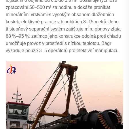
lopatami o objemu od 0,2 do 1,5 m³, dosahuje rychlosti
zpracování 50–500 m³ za hodinu a dokáže pronikat
minerálními vrstvami s vysokým obsahem dlažebních
kostek, efektivně pracuje v hloubkách 8–15 metrů. Jeho
třístupňový separační systém zajišťuje míru obnovy zlata
88 %–95 %, zatímco jeho konstrukce odolná proti chladu
umožňuje provoz v prostředí s nízkou teplotou. Bagr
vyžaduje pouze 3–5 operátorů pro efektivní manipulaci.