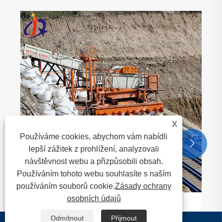
Co dělá odstředivý koncentrátor nezbytným
v moderní těžbě?
Ukázat více >>
X
Používáme cookies, abychom vám nabídli


lepší zážitek z prohlížení, analyzovali
návštěvnost webu a přizpůsobili obsah.
Používáním tohoto webu souhlasíte s naším
používáním souborů cookie.
Zásady ochrany
osobních údajů
Odmítnout
Přijmout