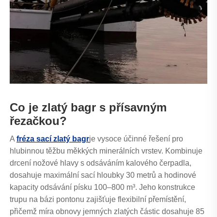
Co je zlatý bagr s přísavným
řezačkou?
A
fréza sací zlatý bagr
je vysoce účinné řešení pro
hlubinnou těžbu měkkých minerálních vrstev. Kombinuje
drcení nožové hlavy s odsáváním kalového čerpadla,
dosahuje maximální sací hloubky 30 metrů a hodinové
kapacity odsávání písku 100–800 m³. Jeho konstrukce
trupu na bázi pontonu zajišťuje flexibilní přemístění,
přičemž míra obnovy jemných zlatých částic dosahuje 85