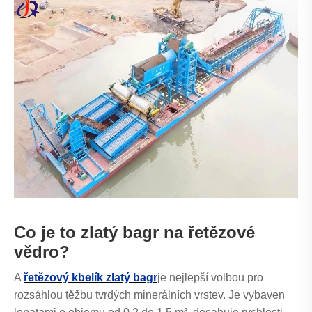
Co je to zlatý bagr na řetězové
vědro?
A
řetězový kbelík zlatý bagr
je nejlepší volbou pro
rozsáhlou těžbu tvrdých minerálních vrstev. Je vybaven