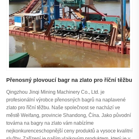
Přenosný plovoucí bagr na zlato pro říční těžbu
Qingzhou Jinqi Mining Machinery Co., Ltd. je
profesionální výrobce přenosných bagrů na naplavené
zlato pro říční těžbu. Naše společnost se nachází ve
městě Weifang, provincie Shandong, Čína. Jako původní
továrna na bagry na zlato vám nabízíme
nejkonkurenceschopnější ceny produktů a vysoce kvalitní
služby. Zařízení je naším vlajkovým produktem, který je v