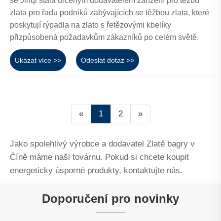
se Jinqi stala určeným dodavatelem zařízení pro těžbu
zlata pro řadu podniků zabývajících se těžbou zlata, které
poskytují rýpadla na zlato s řetězovými kbelíky
přizpůsobená požadavkům zákazníků po celém světě.
Ukázat více >>
Odeslat dotaz >>
«
1
2
»
Jako spolehlivý výrobce a dodavatel Zlaté bagry v
Číně máme naši továrnu. Pokud si chcete koupit
energeticky úsporné produkty, kontaktujte nás.
Doporučení pro novinky